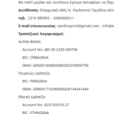
Με πολύ μεράκι και συνέπεια έχουμε καταφέρει να δημ
Διεύθυνση
: Επαρχιακή οδός Ν. Ραιδεστού Τριαδίου (Κ
τηλ.
2310 989393 - 6980006511
E-mail επικοινωνίας
: sandrisprint@gmail.com , info@
Τραπεζικοί λογαριασμοί
:
ALPHA BANK
:
Account No: 485 00 2330 000796
BIC: CRBAGRAA
IBAN: GR6001404850485002330000796
Πειραιώς τράπεζα:
BIC: PIRBGRAA
IBAN: GR8001714280006428144541440
Εθνική τράπεζα:
Account No: 423/743318-27
BIC: ETHNGRAA