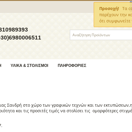
Προσοχή!
Τα co
παρέχουν την κ
ότι συμφωνείτε 
310989393
+30)6980006511
Η
ΥΛΙΚΆ & ΣΤΟΛΙΣΜΟΊ
ΠΛΗΡΟΦΟΡΊΕΣ
ιας Σανδρή στο χώρο των γραφικών τεχνών και των εκτυπώσεων,η 
ιότητα και τις προσιτές τιμές να στολίσει τις ομορφότερες στιγμ
7.