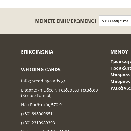
ΜΕΊΝΕΤΕ ΕΝΗΜΕΡΩΜΈΝΟΙ
ΕΠΙΚΟΙΝΩΝΊΑ
ΜΕΝΟΎ
Προσκλητ
Προσκλητ
WEDDING CARDS
Μπομπονι
info@weddingcards.gr
Μπομπονί
Υλικά γι
Επαρχιακή Οδος Ν.Ραιδεστού Τριαδίου
(Κτήριο Formal),
Νέα Ραιδεστός 570 01
(+30) 6980006511
(+30) 2310989393