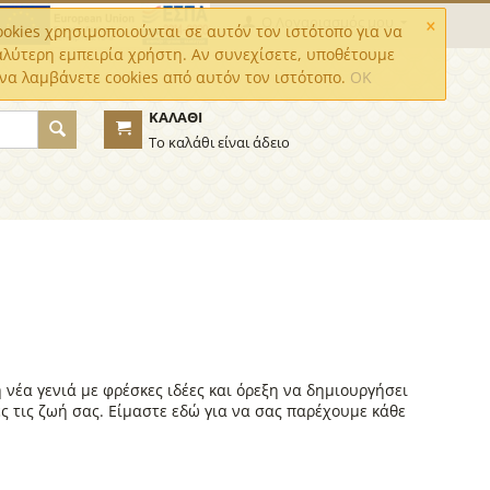
×
Ο Λογαριασμός μου
okies χρησιμοποιούνται σε αυτόν τον ιστότοπο για να
αλύτερη εμπειρία χρήστη. Αν συνεχίσετε, υποθέτουμε
να λαμβάνετε cookies από αυτόν τον ιστότοπο.
OK
ΚΑΛΆΘΙ
Το καλάθι είναι άδειο
νέα γενιά με φρέσκες ιδέες και όρεξη να δημιουργήσει
ές τις ζωή σας. Είμαστε εδώ για να σας παρέχουμε κάθε