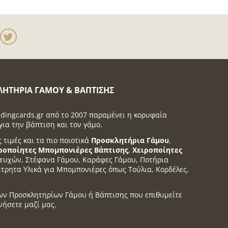
ΛΗΤΉΡΙΑ ΓΆΜΟΥ & ΒΆΠΤΙΣΗΣ
dingcards.gr από το 2007 παραμένει η κορυφαία
για την βάπτιση και τον γάμο.
ς τιμές και τα πιο ποιοτικά
Προσκλητήρια Γάμου
,
ροποίητες Μπομπονιέρες Βάπτισης
,
Χειροποίητες
α ευχών, Στέφανα Γάμου, Καράφες Γάμου, Ποτήρια
έτρητα Υλικά για Μπομπονιέρες όπως Τούλια, Κορδέλες,
ων Προσκλητηρίων Γάμου ή Βάπτισης που επιθυμείτε
νήσετε μαζί μας.