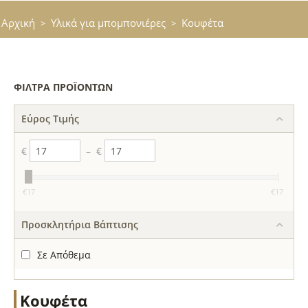
Αρχική
Υλικά για μπομπονιέρες
Κουφέτα
>
>
ΦΊΛΤΡΑ ΠΡΟΪΌΝΤΩΝ
Εύρος Τιμής
€
–
€
‎€
17
‎€
17
Προσκλητήρια Βάπτισης
Σε Απόθεμα
Κουφέτα