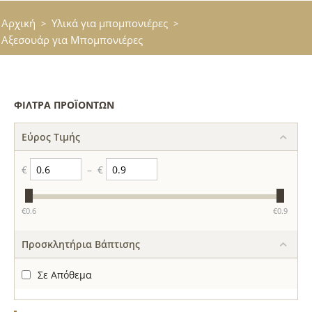
Αρχική
Υλικά για μπομπονιέρες
>
>
Αξεσουάρ για Μπομπονιέρες
ΦΊΛΤΡΑ ΠΡΟΪΌΝΤΩΝ
Εύρος Τιμής
€
–
€
‎€
0.6
‎€
0.9
Προσκλητήρια Βάπτισης
Σε Απόθεμα