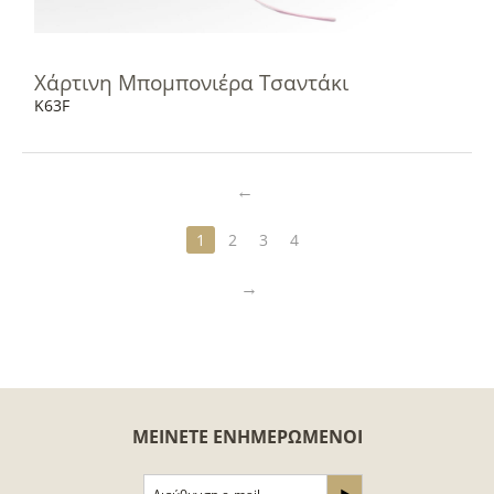
Χάρτινη Μπομπονιέρα Tσαντάκι
K63F
1
2
3
4
ΜΕΊΝΕΤΕ ΕΝΗΜΕΡΩΜΈΝΟΙ