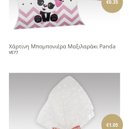
€
0.35
Χάρτινη Μπομπονιέρα Μαξιλαράκι Panda
VE77
€
1.05