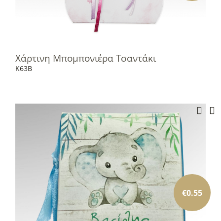
Χάρτινη Μπομπονιέρα Tσαντάκι
K63B
€
0.55