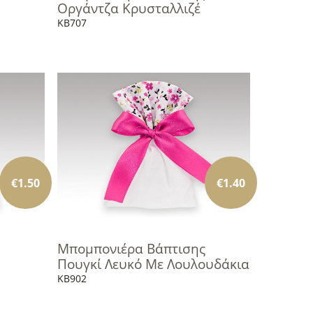
Οργάντζα Κρυσταλλιζέ
KB707
€
1.50
€
1.40
Μπομπονιέρα Βάπτισης
Πουγκί Λευκό Με Λουλουδάκια
KB902