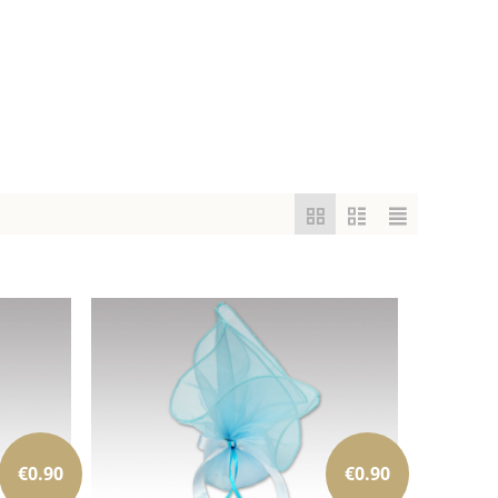
€
0.90
€
0.90