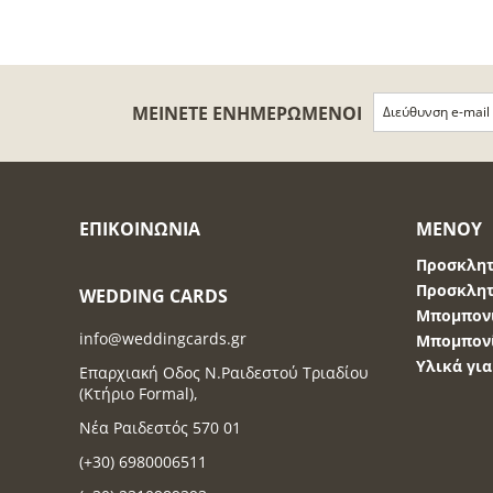
ΜΕΊΝΕΤΕ ΕΝΗΜΕΡΩΜΈΝΟΙ
ΕΠΙΚΟΙΝΩΝΊΑ
ΜΕΝΟΎ
Προσκλητ
Προσκλητ
WEDDING CARDS
Μπομπονι
info@weddingcards.gr
Μπομπονί
Υλικά γι
Επαρχιακή Οδος Ν.Ραιδεστού Τριαδίου
(Κτήριο Formal),
Νέα Ραιδεστός 570 01
(+30) 6980006511