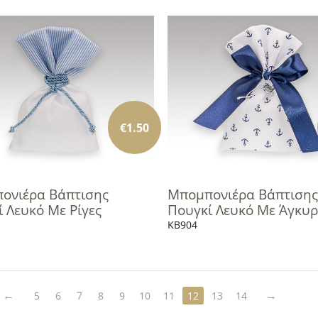
€
1.50
ονιέρα Βάπτισης
Μπομπονιέρα Βάπτισης
 Λευκό Με Ρίγες
Πουγκί Λευκό Με Άγκυρ
KB904
5
6
7
8
9
10
11
12
13
14