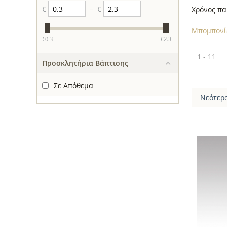
€
–
€
Χρόνος πα
Μπομπονί
‎€
0.3
‎€
2.3
1 - 11
Προσκλητήρια Βάπτισης
Σε Απόθεμα
Νεότερ