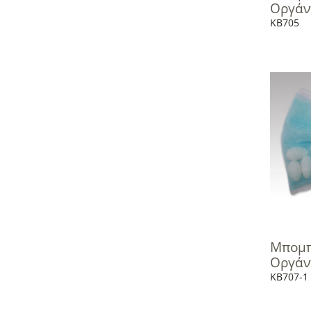
Οργάν
KB705
Μπομπ
Οργάν
KB707-1