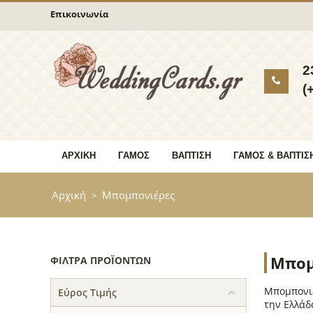
Επικοινωνία
2
(
ΑΡΧΙΚΉ
ΓΆΜΟΣ
ΒΆΠΤΙΣΗ
ΓΆΜΟΣ & ΒΆΠΤΙΣ
Αρχική
Μπομπονιέρες
>
Μπομ
ΦΊΛΤΡΑ ΠΡΟΪΌΝΤΩΝ
Μπομπονιέ
Εύρος Τιμής
την Ελλάδ