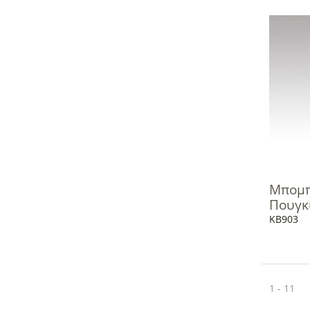
Μπομπ
Πουγκί
KB903
1 - 11