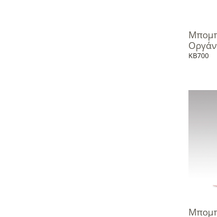
Μπομπ
Οργάν
KB700
Μπομπ