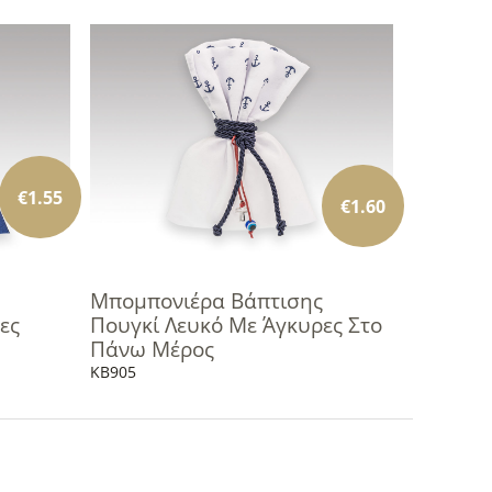
€
1.55
€
1.60
Μπομπονιέρα Βάπτισης
ες
Πουγκί Λευκό Με Άγκυρες Στο
Πάνω Μέρος
KB905