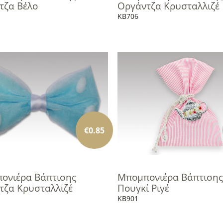
τζα Βέλο
Οργάντζα Κρυσταλλιζέ
KB706
€
0.85
ονιέρα Βάπτισης
Μπομπονιέρα Βάπτισης
τζα Κρυσταλλιζέ
Πουγκί Ριγέ
KB901