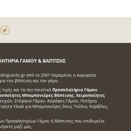
ΛΗΤΉΡΙΑ ΓΆΜΟΥ & ΒΆΠΤΙΣΗΣ
dingcards.gr από το 2007 παραμένει η κορυφαία
για την βάπτιση και τον γάμο.
ς τιμές και τα πιο ποιοτικά
Προσκλητήρια Γάμου
,
ροποίητες Μπομπονιέρες Βάπτισης
,
Χειροποίητες
α ευχών, Στέφανα Γάμου, Καράφες Γάμου, Ποτήρια
έτρητα Υλικά για Μπομπονιέρες όπως Τούλια, Κορδέλες,
ων Προσκλητηρίων Γάμου ή Βάπτισης που επιθυμείτε
νήσετε μαζί μας.