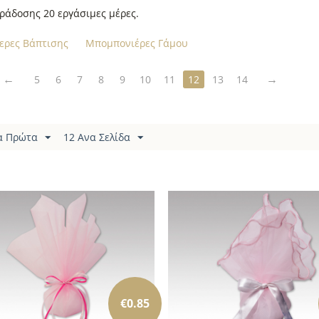
ράδοσης 20 εργάσιμες μέρες.
ερες Βάπτισης
Μπομπονιέρες Γάμου
5
6
7
8
9
10
11
12
13
14
α Πρώτα
12 Ανα Σελίδα
€
0.85