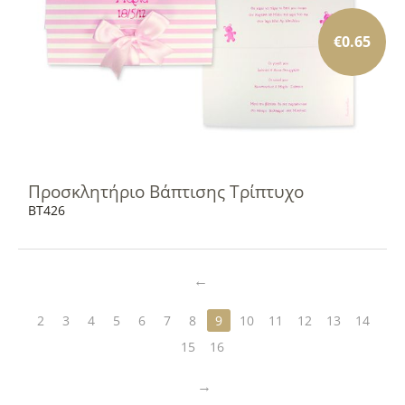
€
0.65
Προσκλητήριο Βάπτισης Τρίπτυχο
BT426
2
3
4
5
6
7
8
9
10
11
12
13
14
15
16