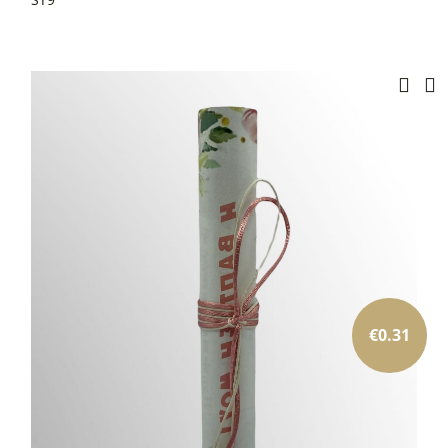
€
0.31