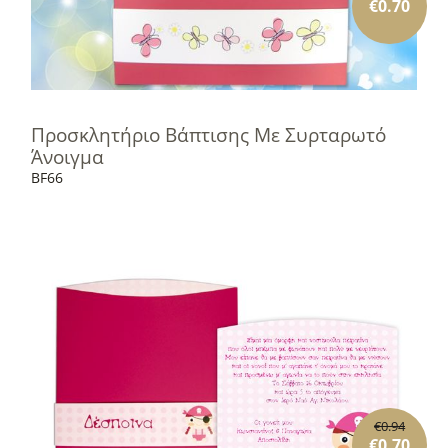
€
0.70
Προσκλητήριο Βάπτισης Με Συρταρωτό
Άνοιγμα
BF66
€
0.94
€
0.70