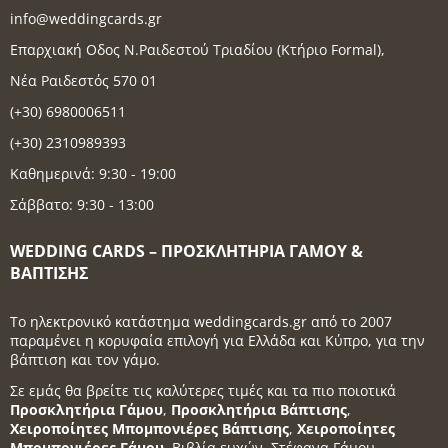
info@weddingcards.gr
Επαρχιακή Οδος Ν.Ραιδεστού Τριαδίου (Κτήριο Formal),
Νέα Ραιδεστός 570 01
(+30) 6980006511
(+30) 2310989393
Καθημερινά: 9:30 - 19:00
Σάββατο: 9:30 - 13:00
WEDDING CARDS – ΠΡΟΣΚΛΗΤΉΡΙΑ ΓΆΜΟΥ &
ΒΆΠΤΙΣΗΣ
Το ηλεκτρονικό κατάστημα weddingcards.gr από το 2007
παραμένει η κορυφαία επιλογή για Ελλάδα και Κύπρο, για την
βάπτιση και τον γάμο.
Σε εμάς θα βρείτε τις καλύτερες τιμές και τα πιο ποιοτικά
Προσκλητήρια Γάμου
,
Προσκλητήρια Βάπτισης
,
Χειροποίητες Μπομπονιέρες Βάπτισης
,
Χειροποίητες
Μπομπονιέρες Γάμου
, Βιβλία ευχών, Στέφανα Γάμου,