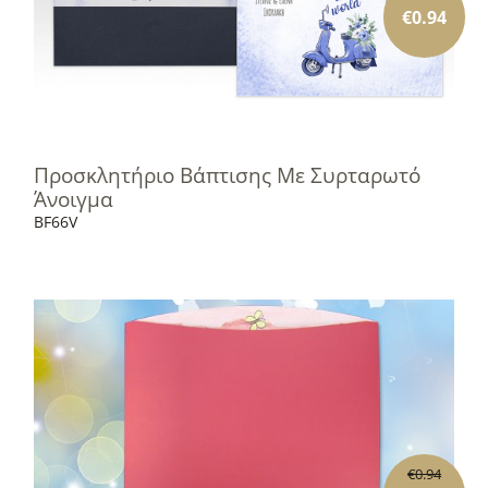
€
0.94
Προσκλητήριο Βάπτισης Με Συρταρωτό
Άνοιγμα
BF66V
€
0.94