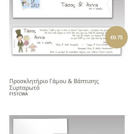
€
0.75
Προσκλητήριο Γάμου & Βάπτισης
Συρταρωτό
F151CWA