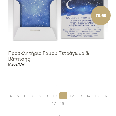
€
0.60
Προσκλητήριο Γάμου Τετράγωνο &
Βάπτισης
M202/CW
4
5
6
7
8
9
10
11
12
13
14
15
16
17
18