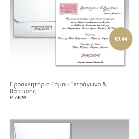
€
0.44
Προσκλητήριο Γάμου Τετράγωνο &
Βάπτισης
F174CW