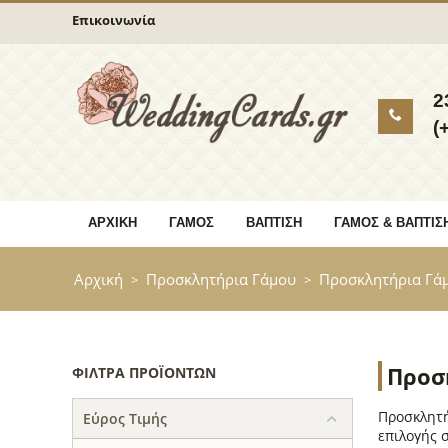
Επικοινωνία
2
(
ΑΡΧΙΚΉ
ΓΆΜΟΣ
ΒΆΠΤΙΣΗ
ΓΆΜΟΣ & ΒΆΠΤΙΣ
Αρχική
Προσκλητήρια Γάμου
Προσκλητήρια Γά
>
>
Προσ
ΦΊΛΤΡΑ ΠΡΟΪΌΝΤΩΝ
Προσκλητή
Εύρος Τιμής
επιλογής 