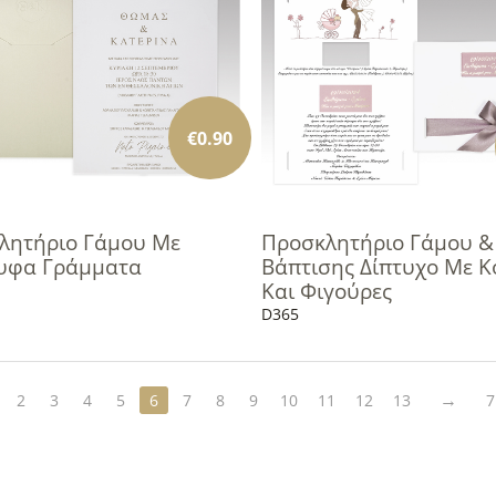
€
0.90
λητήριο Γάμου Με
Προσκλητήριο Γάμου &
υφα Γράμματα
Βάπτισης Δίπτυχο Με Κ
Και Φιγούρες
D365
2
3
4
5
6
7
8
9
10
11
12
13
7