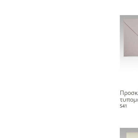
Προσκ
τυπομ
S41