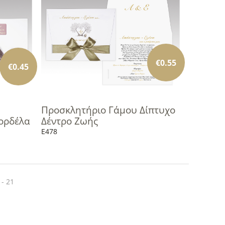
€
0.55
€
0.45
Προσκλητήριο Γάμου Δίπτυχο
ορδέλα
Δέντρο Ζωής
E478
 - 21