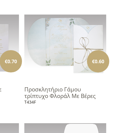
€
0.70
€
0.60
ε
Προσκλητήριο Γάμου
τρίπτυχο Φλοράλ Με Βέρες
T434F