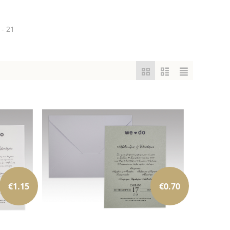
 - 21
€
1.15
€
0.70