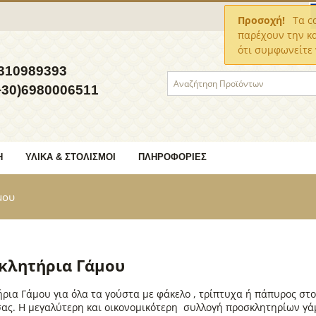
Προσοχή!
Τα co
παρέχουν την κ
ότι συμφωνείτε 
310989393
+30)6980006511
Η
ΥΛΙΚΆ & ΣΤΟΛΙΣΜΟΊ
ΠΛΗΡΟΦΟΡΊΕΣ
μου
κλητήρια Γάμου
ρια Γάμου για όλα τα γούστα με φάκελο , τρίπτυχα ή πάπυρος στο
σας. Η μεγαλύτερη και οικονομικότερη συλλογή προσκλητηρίων γά