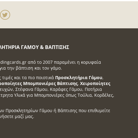
ΛΗΤΉΡΙΑ ΓΆΜΟΥ & ΒΆΠΤΙΣΗΣ
dingcards.gr από το 2007 παραμένει η κορυφαία
για την βάπτιση και τον γάμο.
ς τιμές και τα πιο ποιοτικά
Προσκλητήρια Γάμου
,
ροποίητες Μπομπονιέρες Βάπτισης
,
Χειροποίητες
α ευχών, Στέφανα Γάμου, Καράφες Γάμου, Ποτήρια
έτρητα Υλικά για Μπομπονιέρες όπως Τούλια, Κορδέλες,
ων Προσκλητηρίων Γάμου ή Βάπτισης που επιθυμείτε
νήσετε μαζί μας.