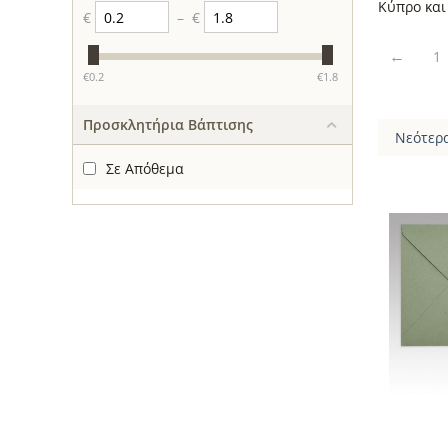
Κύπρο και
€
–
€
1
‎€
0.2
‎€
1.8
Προσκλητήρια Βάπτισης
Νεότερ
Σε Απόθεμα