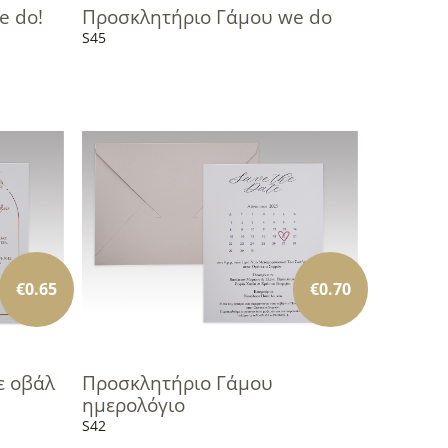
e do!
Προσκλητήριο Γάμου we do
S45
€
0.65
€
0.70
ε οβάλ
Προσκλητήριο Γάμου
ημερολόγιο
S42