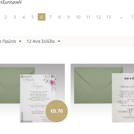
 εξωτερικό!
2
3
4
5
6
7
8
9
10
11
12
13
7
α Πρώτα
12 Ανα Σελίδα
€
0.70