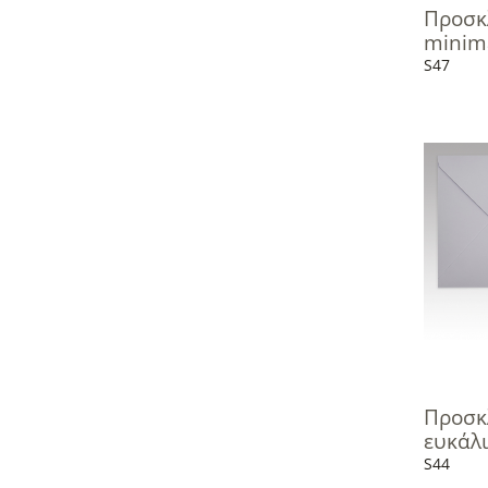
Προσκ
minima
S47
Προσκ
ευκάλ
S44