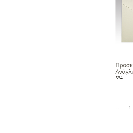
Προσκ
Ανάγλ
S34
1