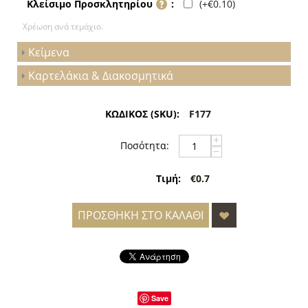
(+
€
0.10
)
Κλείσιμο Προσκλητηρίου
:
Χρέωση ανά τεμάχιο.
Κείμενα
Καρτελάκια & Διακοσμητικά
ΚΩΔΙΚΟΣ (SKU):
F177
+
Ποσότητα:
−
Τιμή:
€0.7
ΠΡΟΣΘΉΚΗ ΣΤΟ ΚΑΛΆΘΙ
Save